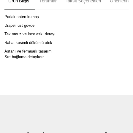
Ürün Bilgisi
Yorumlar
Taksit Seçenekleri
Önerileriniz
Parlak saten kumaş
Drapeli üst gövde
Tek omuz ve ince askı detayı
Rahat kesimli dökümlü etek
Astarlı ve fermuarlı tasarım
Sırt bağlama detaylıdır.
Bu ürünün fiyat bilgisi, resim, ürün açıklamalarında ve diğer
konularda yetersiz gördüğünüz noktaları öneri formunu kullanarak
Bu ürüne ilk yorumu siz yapın!
tarafımıza iletebilirsiniz.
Görüş ve önerileriniz için teşekkür ederiz.
Yorum Yaz
Ürün resmi kalitesiz, bozuk veya görüntülenemiyor.
Ürün açıklamasında eksik bilgiler bulunuyor.
Ürün bilgilerinde hatalar bulunuyor.
Ürün fiyatı diğer sitelerden daha pahalı.