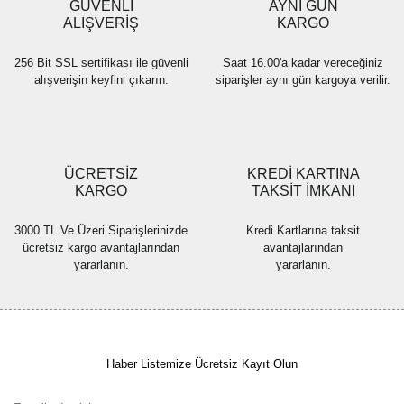
GÜVENLİ
AYNI GÜN
Bu ürüne benzer farklı alternatifler olmalı.
ALIŞVERİŞ
KARGO
256 Bit SSL sertifikası ile güvenli
Saat 16.00'a kadar vereceğiniz
alışverişin keyfini çıkarın.
siparişler aynı gün kargoya verilir.
Gönder
ÜCRETSİZ
KREDİ KARTINA
KARGO
TAKSİT İMKANI
3000 TL Ve Üzeri Siparişlerinizde
Kredi Kartlarına taksit
ücretsiz kargo avantajlarından
avantajlarından
yararlanın.
yararlanın.
Haber Listemize Ücretsiz Kayıt Olun