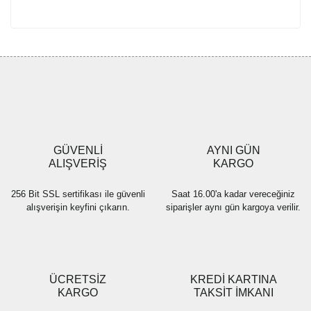
KADIN 3`LÜ TAKIM
Kadın Ayakkabı
KADIN ETEK
KADIN ETEKLİ TAKIM
KADIN GÜNLÜK ELBİSE
GÜVENLİ
AYNI GÜN
ALIŞVERİŞ
KARGO
KADIN PANTOLONLU TAKIM
KADIN TESETTÜR GÜNLÜK ELBİSE
256 Bit SSL sertifikası ile güvenli
Saat 16.00'a kadar vereceğiniz
alışverişin keyfini çıkarın.
siparişler aynı gün kargoya verilir.
Takım
Takım Elbise
Üst Giyim
ÜCRETSİZ
KREDİ KARTINA
KARGO
TAKSİT İMKANI