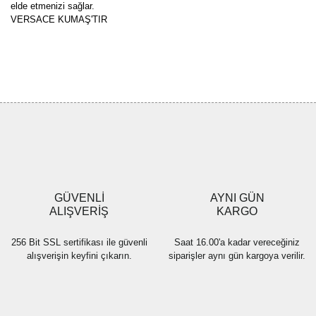
elde etmenizi sağlar.
VERSACE KUMAŞ'TIR
Bu ürünün fiyat bilgisi, resim, ürün açıklamalarında ve diğer
konularda yetersiz gördüğünüz noktaları öneri formunu kullanarak
Bu ürüne ilk yorumu siz yapın!
tarafımıza iletebilirsiniz.
Görüş ve önerileriniz için teşekkür ederiz.
Yorum Yaz
Ürün resmi kalitesiz, bozuk veya görüntülenemiyor.
Ürün açıklamasında eksik bilgiler bulunuyor.
Ürün bilgilerinde hatalar bulunuyor.
Ürün fiyatı diğer sitelerden daha pahalı.
GÜVENLİ
AYNI GÜN
Bu ürüne benzer farklı alternatifler olmalı.
ALIŞVERİŞ
KARGO
256 Bit SSL sertifikası ile güvenli
Saat 16.00'a kadar vereceğiniz
alışverişin keyfini çıkarın.
siparişler aynı gün kargoya verilir.
Gönder