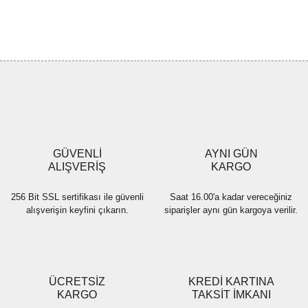
Bu ürünün fiyat bilgisi, resim, ürün açıklamalarında ve diğer
konularda yetersiz gördüğünüz noktaları öneri formunu kullanarak
Bu ürüne ilk yorumu siz yapın!
tarafımıza iletebilirsiniz.
Görüş ve önerileriniz için teşekkür ederiz.
Yorum Yaz
Ürün resmi kalitesiz, bozuk veya görüntülenemiyor.
Ürün açıklamasında eksik bilgiler bulunuyor.
Ürün bilgilerinde hatalar bulunuyor.
Ürün fiyatı diğer sitelerden daha pahalı.
GÜVENLİ
AYNI GÜN
Bu ürüne benzer farklı alternatifler olmalı.
ALIŞVERİŞ
KARGO
256 Bit SSL sertifikası ile güvenli
Saat 16.00'a kadar vereceğiniz
alışverişin keyfini çıkarın.
siparişler aynı gün kargoya verilir.
Gönder
ÜCRETSİZ
KREDİ KARTINA
KARGO
TAKSİT İMKANI