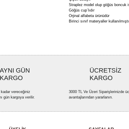
Straplez model olup göğüs boncuk i
Göğüs cup`lıdır
Orjinal alfabeta ürünüdür
Birinci sınıf materyaller kullanılmıştı
Bu ürünün fiyat bilgisi, resim, ü
formunu kullanarak tarafımıza ilete
Görüş ve önerileriniz için teşekkü
Ürün resmi kalitesiz, bozuk ve
AYNI GÜN
ÜCRETSİZ
Ürün açıklamasında eksik bilgi
KARGO
KARGO
Ürün bilgilerinde hatalar bulun
Ürün fiyatı diğer sitelerden dah
 kadar vereceğiniz
3000 TL Ve Üzeri Siparişlerinizde üc
Bu ürüne benzer farklı alternatif
nı gün kargoya verilir.
avantajlarından yararlanın.