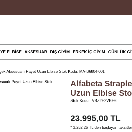
IYE ELBISE
AKSESUAR
DIŞ GIYIM
ERKEK İÇ GIYIM
GÜNLÜK GI
Çiçek Aksesuarlı Payet Uzun Elbise Stok Kodu: MA-B6804-001
Alfabeta Strapl
Uzun Elbise St
Stok Kodu : VBZ2E2VBE6
23.995,00 TL
* 3.252,26 TL den başlayan taksitler