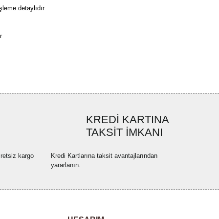
şleme detaylıdır
r
rün açıklamalarında ve diğer konularda yetersiz gördüğünüz noktaları öneri
bilirsiniz.
Bu ürüne ilk yorumu siz yapın!
r ederiz.
ya görüntülenemiyor.
Yorum Yaz
KREDİ KARTINA
ler bulunuyor.
TAKSİT İMKANI
uyor.
a pahalı.
retsiz kargo
Kredi Kartlarına taksit avantajlarından
ler olmalı.
yararlanın.